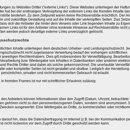
ungen zu Websites Dritter ("externe Links"). Diese Websites unterliegen der Haftu
eter hat bei der erstmaligen Verknüpfung der externen Links die fremden Inhalte da
rstöße bestehen. Zu dem Zeitpunkt waren keine Rechtsverstöße ersichtlich. Der An
elle und zukünftige Gestaltung und auf die Inhalte der verknüpften Seiten. Das Setz
 dass sich der Anbieter die hinter dem Verweis oder Link liegenden Inhalte zu Eige
ternen Links ist für den Anbieter ohne konkrete Hinweise auf Rechtsverstöße nicht 
ßen werden jedoch derartige externe Links unverzüglich gelöscht.
gsschutzrechte
ntlichten Inhalte unterliegen dem deutschen Urheber- und Leistungsschutzrecht. J
ngsschutzrecht nicht zugelassene Verwertung bedarf der vorherigen schriftlichen
jeweiligen Rechteinhabers. Dies gilt insbesondere für Vervielfältigung, Bearbeitu
 Verarbeitung bzw. Wiedergabe von Inhalten in Datenbanken oder anderen elektro
nd Rechte Dritter sind dabei als solche gekennzeichnet. Die unerlaubte Vervielfäl
te oder kompletter Seiten ist nicht gestattet und strafbar. Lediglich die Herstellung
persönlichen, privaten und nicht kommerziellen Gebrauch ist erlaubt.
in fremden Frames ist nur mit schriftlicher Erlaubnis zulässig.
es Anbieters können Informationen über den Zugriff (Datum, Uhrzeit, betrachtete 
ten gehören nicht zu den personenbezogenen Daten, sondern sind anonymisiert. 
n Zwecken ausgewertet. Eine Weitergabe an Dritte, zu kommerziellen oder nichtkom
h darauf hin, dass die Datenübertragung im Internet (z.B. bei der Kommunikation pe
d nicht lückenlos vor dem Zugriff durch Dritte geschützt werden kann.