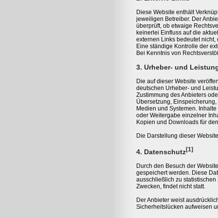
Diese Website enthält Verknüpf
jeweiligen Betreiber. Der Anbi
überprüft, ob etwaige Rechtsve
keinerlei Einfluss auf die aktu
externen Links bedeutet nicht,
Eine ständige Kontrolle der ex
Bei Kenntnis von Rechtsverstö
3. Urheber- und Leistun
Die auf dieser Website veröffe
deutschen Urheber- und Leistu
Zustimmung des Anbieters oder 
Übersetzung, Einspeicherung,
Medien und Systemen. Inhalte u
oder Weitergabe einzelner Inhal
Kopien und Downloads für den 
Die Darstellung dieser Website 
[1]
4. Datenschutz
Durch den Besuch der Website d
gespeichert werden. Diese Da
ausschließlich zu statistische
Zwecken, findet nicht statt.
Der Anbieter weist ausdrücklic
Sicherheitslücken aufweisen un