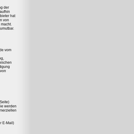
ng der
raufhin
bieter hat
en von
n macht.
zumutbar.
ede vom
ng,
nischen
tigung
 von
Seite)
Sie werden
merziellen
r E-Mail)